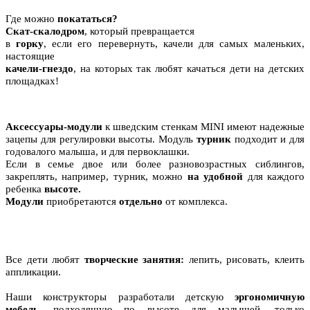
Где можно
покататься?
Скат-скалодром
, который превращается
в
горку
, если его перевернуть, качели для самых маленьких,
настоящие
качели-гнездо
, на которых так любят качаться дети на детских
площадках!
Аксессуары-модули
к шведским стенкам MINI имеют надежные
зацепы для регулировки высоты. Модуль
турник
подходит и для
годовалого малыша, и для первоклашки.
Если в семье двое или более разновозрастных сиблингов,
закреплять, например, турник, можно
на удобной
для каждого
ребенка
высоте.
Модули
приобретаются
отдельно
от комплекса.
Все дети любят
творческие занятия:
лепить, рисовать, клеить
аппликации.
Наши конструкторы разработали детскую
эргономичную
мебель,
подходящую
по высоте для малышей,
только