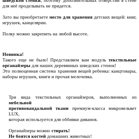
шведской стенки
, поэтому дополнительных отверстий в стене
для неё проделывать не придется.
Зато вы приобретаете
место для хранения
детских вещей: книг,
игрушек, канцелярии.
Полку можно закрепить на любой высоте.
Новинка!
Такого еще не было! Представляем вам модуль
текстильные
органайзеры
для наших деревянных шведских стенок!
Это полноценная система хранения вещей ребенка: канцтовары,
наборы игрушек, книги и прочая мелочевка.
Три вида текстильных органайзеров, выполненных из
мебельной
противовандальной ткани
премиум-класса микровельвет
LUX,
которая используется для оббивки диванов.
Органайзеры можно
стирать!
Не боятся когтей
домашних животных!